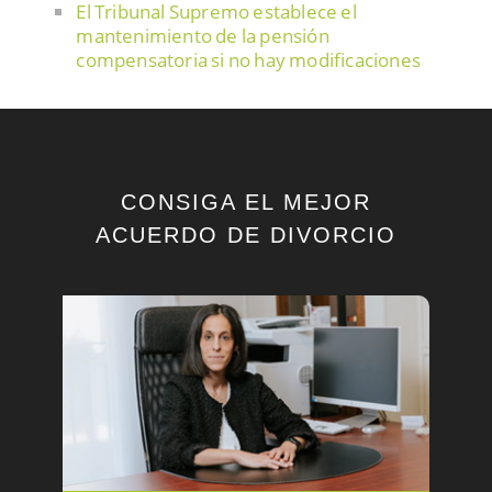
El Tribunal Supremo establece el
mantenimiento de la pensión
compensatoria si no hay modificaciones
en las circunstancias
Separación de mutuo acuerdo
Gastos compartidos de la vivienda
familiar
CONSIGA EL MEJOR
Procedimiento del divorcio de común
ACUERDO DE DIVORCIO
acuerdo
Efectos retroactivos en la pensión de
alimentos
Los menores en los procedimientos
familiares
Extinción de la pensión compensatoria
¿Cuándo dejo de prestar la pensión
alimenticia?