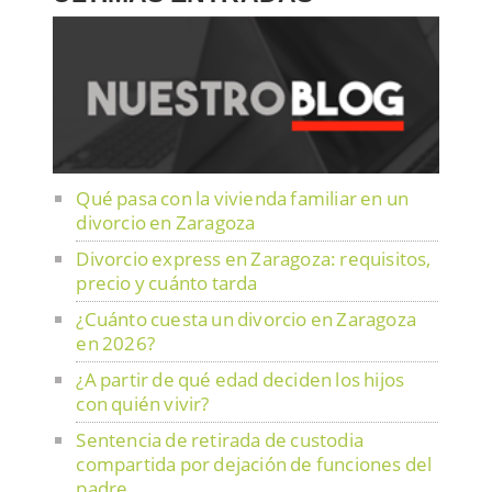
Qué pasa con la vivienda familiar en un
divorcio en Zaragoza
Divorcio express en Zaragoza: requisitos,
precio y cuánto tarda
¿Cuánto cuesta un divorcio en Zaragoza
en 2026?
¿A partir de qué edad deciden los hijos
con quién vivir?
Sentencia de retirada de custodia
compartida por dejación de funciones del
padre