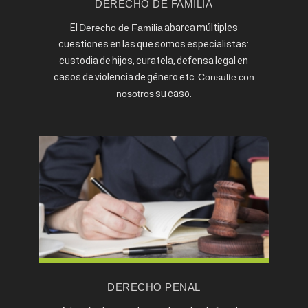
DERECHO DE FAMILIA
¿PUEDO DIVORCIARME ANTE NOTARIO SI
El
Derecho de Familia
abarca múltiples
TENGO HIJOS?
cuestiones en las que somos especialistas:
SEPARACIÓN Y DIVORCIO. ¿CUÁL ES LA
custodia de hijos, curatela, defensa legal en
DIFERENCIA?
casos de violencia de género etc.
Consulte con
Tipos de divorcio
nosotros
su caso.
DERECHO PENAL