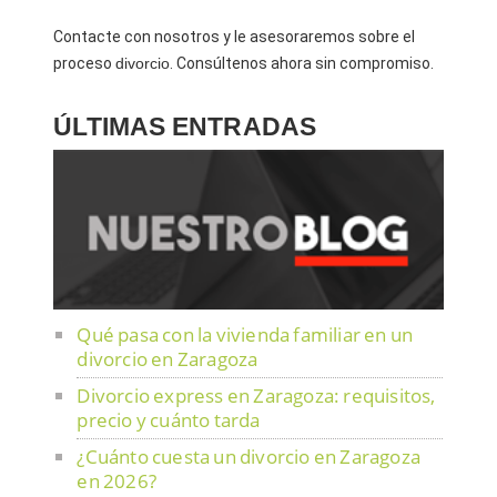
Contacte con nosotros y le asesoraremos sobre el
proceso
divorcio
. Consúltenos ahora sin compromiso.
ÚLTIMAS ENTRADAS
Qué pasa con la vivienda familiar en un
divorcio en Zaragoza
Divorcio express en Zaragoza: requisitos,
precio y cuánto tarda
¿Cuánto cuesta un divorcio en Zaragoza
en 2026?