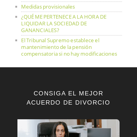
Medidas provisionales
¿QUÉ ME PERTENECE A LA HORA DE
LIQUIDAR LA SOCIEDAD DE
GANANCIALES?
El Tribunal Supremo establece el
mantenimiento de la pensión
compensatoria si no hay modificaciones
en las circunstancias
Separación de mutuo acuerdo
Gastos compartidos de la vivienda
familiar
CONSIGA EL MEJOR
Procedimiento del divorcio de común
ACUERDO DE DIVORCIO
acuerdo
Efectos retroactivos en la pensión de
alimentos
Los menores en los procedimientos