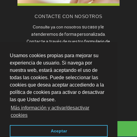
CONTACTE CON NOSOTROS
Consulte ya con nosotros
su caso y le
atenderemos de forma personalizada.
Contacte a través de nuestro
formulario de
contacto
o llámenos al:
600 560 680
Usamos cookies propias para mejorar su
experiencia de usuario. Si navega por
nuestra web, estará aceptando el uso de
todas las cookies. Puede seleccionar las
cookies que desea aceptar accediendo a la
política de cookies para activar o desactivar
las que Usted desee.
Más información y activar/desactivar
cookies
C/ Torrenueva 31, 3º Izda. 50.003 Zaragoza
·
Aviso
Consulta Online
legal · LSSI · Política de cookies · Política de
Aceptar
privacidad
|
Blog