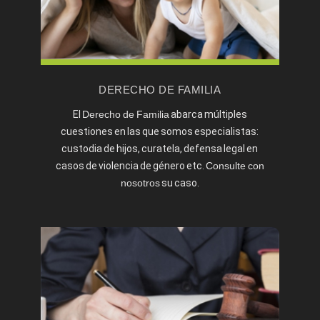
¿Qué hay que saber de los divorcios de
mutuo acuerdo?
Casos de divorcios contenciosos
Qué debes saber antes de un divorcio
DERECHO DE FAMILIA
¿PUEDO DIVORCIARME ANTE NOTARIO SI
El
Derecho de Familia
abarca múltiples
TENGO HIJOS?
cuestiones en las que somos especialistas:
SEPARACIÓN Y DIVORCIO. ¿CUÁL ES LA
custodia de hijos, curatela, defensa legal en
DIFERENCIA?
casos de violencia de género etc.
Consulte con
Tipos de divorcio
nosotros
su caso.