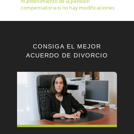
mantenimiento de la pensión
compensatoria si no hay modificaciones
en las circunstancias
Separación de mutuo acuerdo
Gastos compartidos de la vivienda
familiar
CONSIGA EL MEJOR
Procedimiento del divorcio de común
ACUERDO DE DIVORCIO
acuerdo
Efectos retroactivos en la pensión de
alimentos
Los menores en los procedimientos
familiares
Extinción de la pensión compensatoria
¿Cuándo dejo de prestar la pensión
alimenticia?
Medidas provisionales