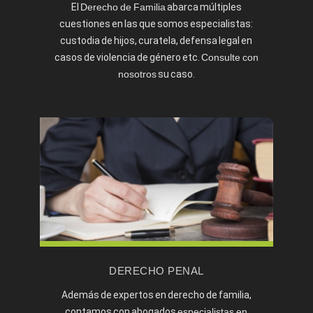
El
Derecho de Familia
abarca múltiples
TENGO HIJOS?
cuestiones en las que somos especialistas:
SEPARACIÓN Y DIVORCIO. ¿CUÁL ES LA
custodia de hijos, curatela, defensa legal en
DIFERENCIA?
casos de violencia de género etc.
Consulte con
Tipos de divorcio
nosotros
su caso.
DERECHO PENAL
Además de expertos en derecho de familia,
contamos con abogados
especialistas en